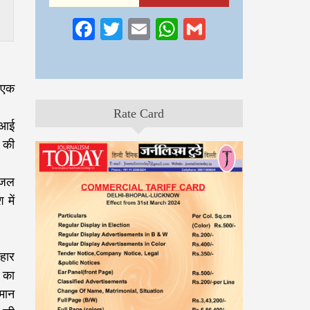
Facebook
Twitter
Email
WhatsApp
Gmail
ि एक
Rate Card
टीआई
 की
 जल
 में
हार
े का
मान