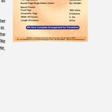
 की
्षा
डा.
अशोक
सिंह
िंह,