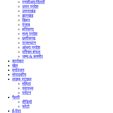
एनसीआर/दिल्ली
उत्तर प्रदेश
उत्तराखंड
झारखंड
बिहार
पंजाब
हरियाणा
मध्य प्रदेश
छत्तीसगढ़
राजस्थान
आंध्रा प्रदेश
पश्चिम बंगाल
जम्मू & कश्मीर
कारोबार
खेल
मनोरंजन
संपादकीय
लाइफ स्टाइल
महिला
स्वास्थ्य
पर्यटन
गैलरी
वीडियो
फोटो
ई-पेपर