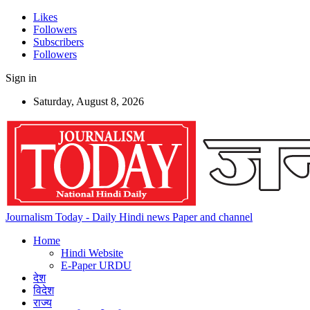
Likes
Followers
Subscribers
Followers
Sign in
Saturday, August 8, 2026
Journalism Today - Daily Hindi news Paper and channel
Home
Hindi Website
E-Paper URDU
देश
विदेश
राज्य