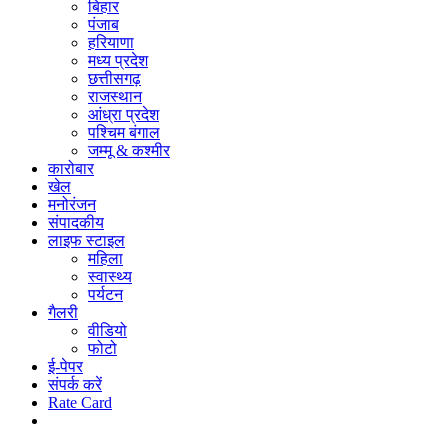
बिहार
पंजाब
हरियाणा
मध्य प्रदेश
छत्तीसगढ़
राजस्थान
आंध्रा प्रदेश
पश्चिम बंगाल
जम्मू & कश्मीर
कारोबार
खेल
मनोरंजन
संपादकीय
लाइफ स्टाइल
महिला
स्वास्थ्य
पर्यटन
गैलरी
वीडियो
फोटो
ई-पेपर
संपर्क करें
Rate Card