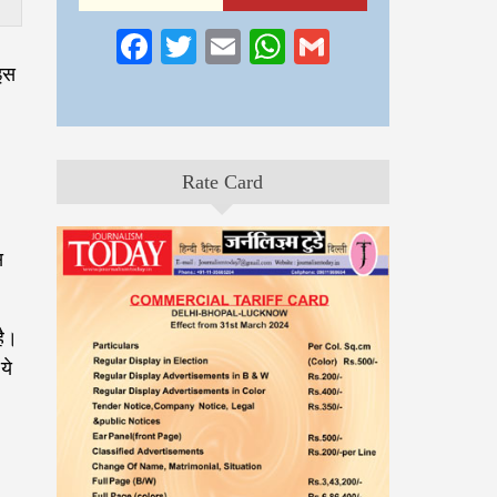
Facebook
Twitter
Email
WhatsApp
Gmail
 इस
Rate Card
स
है।
ये