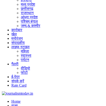
हरियाणा
मध्य प्रदेश
छत्तीसगढ़
राजस्थान
आंध्रा प्रदेश
पश्चिम बंगाल
जम्मू & कश्मीर
कारोबार
खेल
मनोरंजन
संपादकीय
लाइफ स्टाइल
महिला
स्वास्थ्य
पर्यटन
गैलरी
वीडियो
फोटो
ई-पेपर
संपर्क करें
Rate Card
Home
राज्य