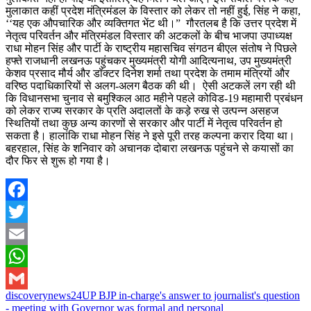
मुलाकात कहीं प्रदेश मंत्रिमंडल के विस्तार को लेकर तो नहीं हुई, सिंह ने कहा,
‘‘यह एक औपचारिक और व्यक्तिगत भेंट थी।” गौरतलब है कि उत्तर प्रदेश में
नेतृत्व परिवर्तन और मंत्रिमंडल विस्तार की अटकलों के बीच भाजपा उपाध्यक्ष
राधा मोहन सिंह और पार्टी के राष्ट्रीय महासचिव संगठन बीएल संतोष ने पिछले
हफ्ते राजधानी लखनऊ पहुंचकर मुख्यमंत्री योगी आदित्यनाथ, उप मुख्यमंत्री
केशव प्रसाद मौर्य और डॉक्टर दिनेश शर्मा तथा प्रदेश के तमाम मंत्रियों और
वरिष्ठ पदाधिकारियों से अलग-अलग बैठक की थी। ऐसी अटकलें लग रही थी
कि विधानसभा चुनाव से बमुश्किल आठ महीने पहले कोविड-19 महामारी प्रबंधन
को लेकर राज्य सरकार के प्रति अदालतों के कड़े रुख से उत्पन्न असहज
स्थितियों तथा कुछ अन्य कारणों से सरकार और पार्टी में नेतृत्व परिवर्तन हो
सकता है। हालांकि राधा मोहन सिंह ने इसे पूरी तरह कल्पना करार दिया था।
बहरहाल, सिंह के शनिवार को अचानक दोबारा लखनऊ पहुंचने से कयासों का
दौर फिर से शुरू हो गया है।
Facebook
Twitter
Email
WhatsApp
discoverynews24
UP BJP in-charge's answer to journalist's question
Gmail
- meeting with Governor was formal and personal