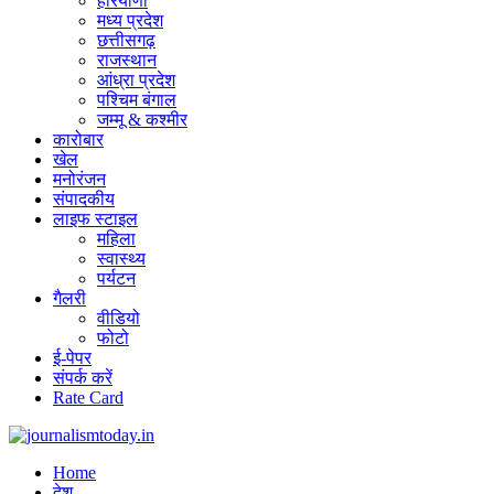
हरियाणा
मध्य प्रदेश
छत्तीसगढ़
राजस्थान
आंध्रा प्रदेश
पश्चिम बंगाल
जम्मू & कश्मीर
कारोबार
खेल
मनोरंजन
संपादकीय
लाइफ स्टाइल
महिला
स्वास्थ्य
पर्यटन
गैलरी
वीडियो
फोटो
ई-पेपर
संपर्क करें
Rate Card
Home
देश