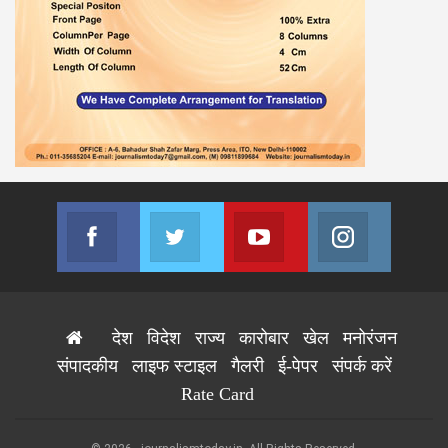
Facebook
Twitter
Youtube
Instagram
Join us on Facebook
Join us on Twitter
Join us on Youtube
Join us on
देश
विदेश
राज्य
कारोबार
खेल
मनोरंजन
संपादकीय
लाइफ स्टाइल
गैलरी
ई-पेपर
संपर्क करें
Rate Card