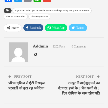
8-year-old child got locked in the car while playing the game on mobile
died of suffocation
discoverynews24
Facebook
WhatsApp
Twitter
Share
Google+
ReddIt
Pinterest
Addmin
Email
1202 Posts
0 Comments
PREV POST
NEXT POST
पश्चिम एशिया से एंटी मिसाइल
रामपुर में शादीशुदा मर्द का
प्रणाली को हटा रहा अमेरिका
बंटवारा! हफ्ते के 3 दिन पत्नी तो 3
दिन प्रेमिका के साथ रहेगा पति