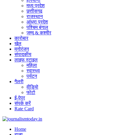
हरियाणा
मध्य प्रदेश
छत्तीसगढ़
राजस्थान
आंध्रा प्रदेश
पश्चिम बंगाल
जम्मू & कश्मीर
कारोबार
खेल
मनोरंजन
संपादकीय
लाइफ स्टाइल
महिला
स्वास्थ्य
पर्यटन
गैलरी
वीडियो
फोटो
ई-पेपर
संपर्क करें
Rate Card
Home
राज्य