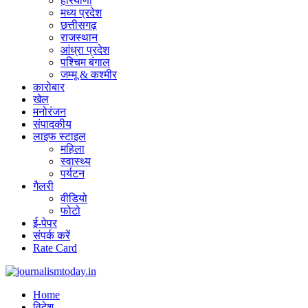
हरियाणा
मध्य प्रदेश
छत्तीसगढ़
राजस्थान
आंध्रा प्रदेश
पश्चिम बंगाल
जम्मू & कश्मीर
कारोबार
खेल
मनोरंजन
संपादकीय
लाइफ स्टाइल
महिला
स्वास्थ्य
पर्यटन
गैलरी
वीडियो
फोटो
ई-पेपर
संपर्क करें
Rate Card
Home
विदेश