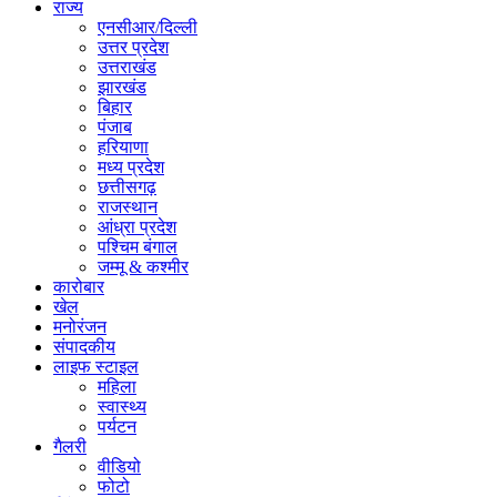
राज्य
एनसीआर/दिल्ली
उत्तर प्रदेश
उत्तराखंड
झारखंड
बिहार
पंजाब
हरियाणा
मध्य प्रदेश
छत्तीसगढ़
राजस्थान
आंध्रा प्रदेश
पश्चिम बंगाल
जम्मू & कश्मीर
कारोबार
खेल
मनोरंजन
संपादकीय
लाइफ स्टाइल
महिला
स्वास्थ्य
पर्यटन
गैलरी
वीडियो
फोटो