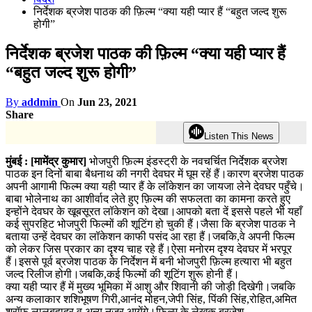
निर्देशक ब्रजेश पाठक की फ़िल्म “क्या यही प्यार हैं “बहुत जल्द शुरू
होगी”
निर्देशक ब्रजेश पाठक की फ़िल्म “क्या यही प्यार हैं
“बहुत जल्द शुरू होगी”
By
addmin
On
Jun 23, 2021
Share
Listen This News
मुंबई : [मामेंद्र कुमार]
भोजपुरी फ़िल्म इंडस्ट्री के नवचर्चित निर्देशक ब्रजेश
पाठक इन दिनों बाबा बैधनाथ की नगरी देवघर में घूम रहें हैं।कारण ब्रजेश पाठक
अपनी आगामी फिल्म क्या यही प्यार हैं के लॉकेशन का जायजा लेने देवघर पहुँचे।
बाबा भोलेनाथ का आशीर्वाद लेते हुए फ़िल्म की सफलता का कामना करते हुए
इन्होंने देवघर के खूबसूरत लॉकेशन को देखा।आपको बता दें इससे पहले भी यहाँ
कई सुपरहिट भोजपुरी फिल्मों की शूटिंग हो चुकी हैं।जैसा कि ब्रजेश पाठक ने
बताया उन्हें देवघर का लॉकेशन काफी पसंद आ रहा हैं।जबकि,वे अपनी फिल्म
को लेकर जिस प्रकार का दृश्य चाह रहे हैं।ऐसा मनोरम दृश्य देवघर में भरपूर
हैं।इससे पूर्व ब्रजेश पाठक के निर्देशन में बनी भोजपुरी फ़िल्म हत्यारा भी बहुत
जल्द रिलीज होगी।जबकि,कई फिल्मों की शूटिंग शुरू होनी हैं।
क्या यही प्यार हैं में मुख्य भूमिका में आशु और शिवानी की जोड़ी दिखेगी।जबकि
अन्य कलाकार शशिभूषण गिरी,आनंद मोहन,जेपी सिंह, पिंकी सिंह,रोहित,अमित
श्रॉफ,लालबहादुर व अन्य नजर आयेंगे।फ़िल्म के लेखक ब्रजेश