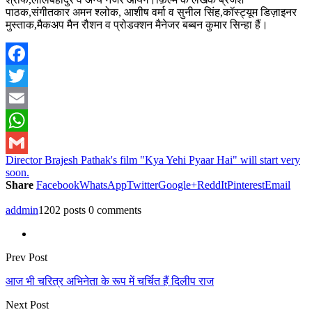
पाठक,संगीतकार अमन श्लोक, आशीष वर्मा व सुनील सिंह,कॉस्ट्यूम डिज़ाइनर
मुस्ताक,मैकअप मैन रौशन व प्रोडक्शन मैनेजर बब्बन कुमार सिन्हा हैं।
Facebook
Twitter
Email
WhatsApp
Director Brajesh Pathak's film "Kya Yehi Pyaar Hai" will start very
Gmail
soon.
Share
Facebook
WhatsApp
Twitter
Google+
ReddIt
Pinterest
Email
addmin
1202 posts
0 comments
Prev Post
आज भी चरित्र अभिनेता के रूप में चर्चित हैं दिलीप राज
Next Post