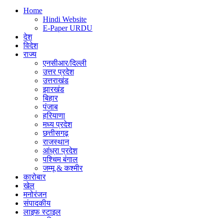
Home
Hindi Website
E-Paper URDU
देश
विदेश
राज्य
एनसीआर/दिल्ली
उत्तर प्रदेश
उत्तराखंड
झारखंड
बिहार
पंजाब
हरियाणा
मध्य प्रदेश
छत्तीसगढ़
राजस्थान
आंध्रा प्रदेश
पश्चिम बंगाल
जम्मू & कश्मीर
कारोबार
खेल
मनोरंजन
संपादकीय
लाइफ स्टाइल