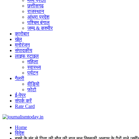
मध्य प्रदेश
छत्तीसगढ़
राजस्थान
आंध्रा प्रदेश
पश्चिम बंगाल
जम्मू & कश्मीर
कारोबार
खेल
मनोरंजन
संपादकीय
लाइफ स्टाइल
महिला
स्वास्थ्य
पर्यटन
गैलरी
वीडियो
फोटो
ई-पेपर
संपर्क करें
Rate Card
Home
विदेश
बच्चे के मुंह से पिता की मौत की बात सुन खिसकी अनुपम के पैरों तले जमीं