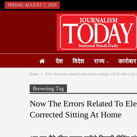
FRIDAY, AUGUST 7, 2026
देश
विदेश
राज्य
कारोबार
Home
Now the errors related to electricity readings will be able to be 
Browsing Tag
Now The Errors Related To Ele
Corrected Sitting At Home