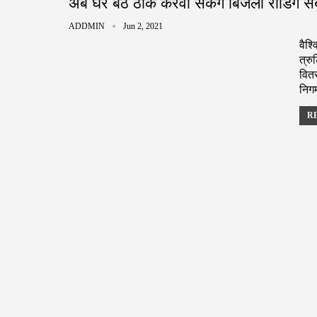
अब घर बैठे ठीक करवा सकेंगे बिजली रीडिंग सं
ADDMIN
Jun 2, 2021
वैश्
त्र
वित
निगम
RE