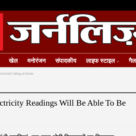
खेल
मनोरंजन
संपादकीय
लाइफ स्टाइल
गैल
corrected sitting at home
ctricity Readings Will Be Able To Be