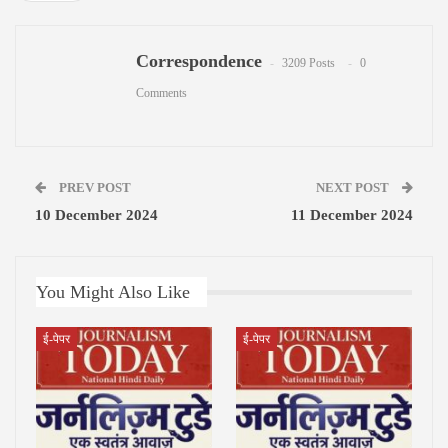
Google+
ReddIt
Pinterest
Correspondence
Email
3209 Posts
0
Comments
PREV POST
NEXT POST
10 December 2024
11 December 2024
You Might Also Like
ई-पेपर
ई-पेपर