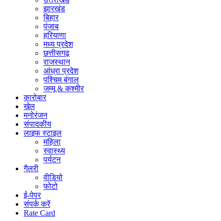
झारखंड
बिहार
पंजाब
हरियाणा
मध्य प्रदेश
छत्तीसगढ़
राजस्थान
आंध्रा प्रदेश
पश्चिम बंगाल
जम्मू & कश्मीर
कारोबार
खेल
मनोरंजन
संपादकीय
लाइफ स्टाइल
महिला
स्वास्थ्य
पर्यटन
गैलरी
वीडियो
फोटो
ई-पेपर
संपर्क करें
Rate Card