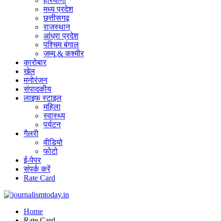
हरियाणा
मध्य प्रदेश
छत्तीसगढ़
राजस्थान
आंध्रा प्रदेश
पश्चिम बंगाल
जम्मू & कश्मीर
कारोबार
खेल
मनोरंजन
संपादकीय
लाइफ स्टाइल
महिला
स्वास्थ्य
पर्यटन
गैलरी
वीडियो
फोटो
ई-पेपर
संपर्क करें
Rate Card
Home
Rate Card