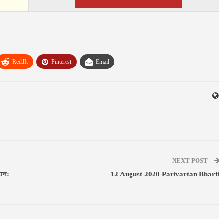
ReddIt
Pinterest
Email
NEXT POST
रान:
12 August 2020 Parivartan Bhart