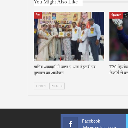
You Might Also Like
देश
क्रिकेट
ग़ालिब अकादमी में जश्न ए अना देहलवी एवं
T20 क्रिकेट म
मुशायरा का आयोजन
रिकॉर्ड से
PREV
NEXT
Facebook
Join us on Facebook