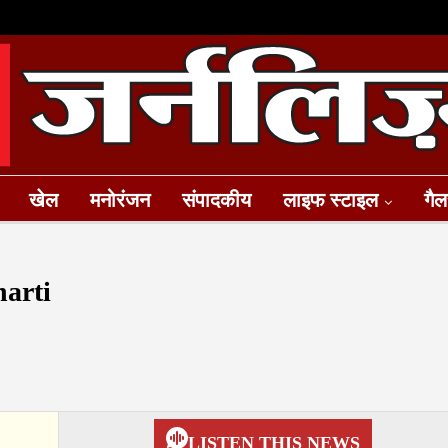
खेल
मनोरंजन
संपादकीय
लाइफ स्टाइल
गैल
harti
LISTEN THIS NEWS