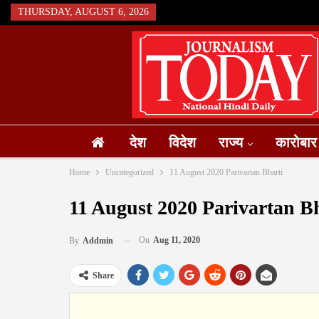
THURSDAY, AUGUST 6, 2026
देश
विदेश
राज्य
कारोबार
Home
Uncategorized
11 August 2020 Parivartan Bharti
11 August 2020 Parivartan B
On
Aug 11, 2020
By
Addmin
Share