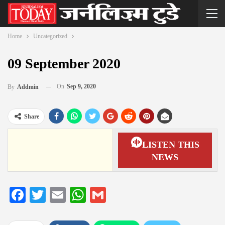
Home
Uncategorized
09 September 2020
On
Sep 9, 2020
By
Addmin
Share
LISTEN THIS
NEWS
Facebook
Twitter
Email
WhatsApp
Gmail