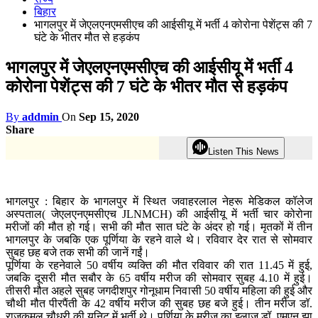
बिहार
भागलपुर में जेएलएनएमसीएच की आईसीयू में भर्ती 4 कोरोना पेशेंट्स की 7
घंटे के भीतर मौत से हड़कंप
भागलपुर में जेएलएनएमसीएच की आईसीयू में भर्ती 4
कोरोना पेशेंट्स की 7 घंटे के भीतर मौत से हड़कंप
By
addmin
On
Sep 15, 2020
Share
Listen This News
भागलपुर : बिहार के भागलपुर में स्थित जवाहरलाल नेहरू मेडिकल कॉलेज
अस्पताल( जेएलएनएमसीएच JLNMCH) की आईसीयू में भर्ती चार कोरोना
मरीजों की मौत हो गई। सभी की मौत सात घंटे के अंदर हो गई। मृतकों में तीन
भागलपुर के जबकि एक पूर्णिया के रहने वाले थे। रविवार देर रात से सोमवार
सुबह छह बजे तक सभी की जानें गईं।
पूर्णिया के रहनेवाले 50 वर्षीय व्यक्ति की मौत रविवार की रात 11.45 में हुई,
जबकि दूसरी मौत सबौर के 65 वर्षीय मरीज की सोमवार सुबह 4.10 में हुई।
तीसरी मौत अहले सुबह जगदीशपुर गोनूधाम निवासी 50 वर्षीय महिला की हुई और
चौथी मौत पीरपैंती के 42 वर्षीय मरीज की सुबह छह बजे हुई। तीन मरीज डॉ.
राजकमल चौधरी की यूनिट में भर्ती थे। पूर्णिया के मरीज का इलाज डॉ. एमएन झा