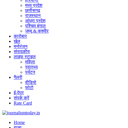
हरियाणा
मध्य प्रदेश
छत्तीसगढ़
राजस्थान
आंध्रा प्रदेश
पश्चिम बंगाल
जम्मू & कश्मीर
कारोबार
खेल
मनोरंजन
संपादकीय
लाइफ स्टाइल
महिला
स्वास्थ्य
पर्यटन
गैलरी
वीडियो
फोटो
ई-पेपर
संपर्क करें
Rate Card
Home
राज्य