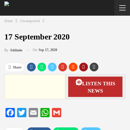
Home
Uncategorized
17 September 2020
On
Sep 17, 2020
By
Addmin
Share
LISTEN THIS
NEWS
Facebook
Twitter
Email
WhatsApp
Gmail