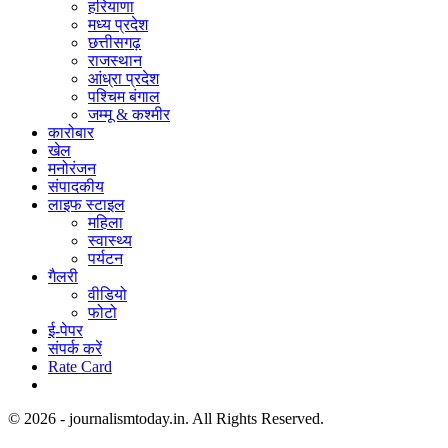
हरियाणा
मध्य प्रदेश
छत्तीसगढ़
राजस्थान
आंध्रा प्रदेश
पश्चिम बंगाल
जम्मू & कश्मीर
कारोबार
खेल
मनोरंजन
संपादकीय
लाइफ स्टाइल
महिला
स्वास्थ्य
पर्यटन
गैलरी
वीडियो
फोटो
ई-पेपर
संपर्क करें
Rate Card
© 2026 - journalismtoday.in. All Rights Reserved.