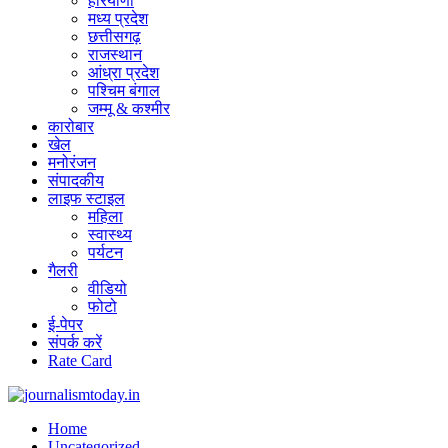
हरियाणा
मध्य प्रदेश
छत्तीसगढ़
राजस्थान
आंध्रा प्रदेश
पश्चिम बंगाल
जम्मू & कश्मीर
कारोबार
खेल
मनोरंजन
संपादकीय
लाइफ स्टाइल
महिला
स्वास्थ्य
पर्यटन
गैलरी
वीडियो
फोटो
ई-पेपर
संपर्क करें
Rate Card
Home
Uncategorized