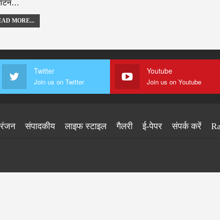
घाटन…
AD MORE...
Twitter
Youtube
Join us on Twitter
Join us on Youtube
ोरंजन
संपादकीय
लाइफ स्टाइल
गैलरी
ई-पेपर
संपर्क करें
Ra