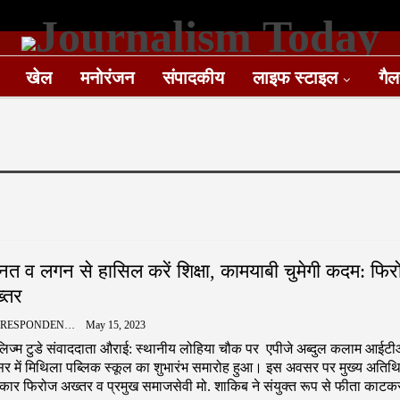
खेल
मनोरंजन
संपादकीय
लाइफ स्टाइल
गैल
नत व लगन से हासिल करें शिक्षा, कामयाबी चुमेगी कदम: फिर
्तर
CORRESPONDENCE
May 15, 2023
नलिज्म टुडे संवाददाता औराई: स्थानीय लोहिया चौक पर एपीजे अब्दुल कलाम आईट
सर में मिथिला पब्लिक स्कूल का शुभारंभ समारोह हुआ। इस अवसर पर मुख्य अतिथ
रकार फिरोज अख्तर व प्रमुख समाजसेवी मो. शाकिब ने संयुक्त रूप से फीता काटक