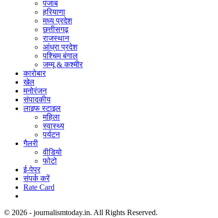
पंजाब
हरियाणा
मध्य प्रदेश
छत्तीसगढ़
राजस्थान
आंध्रा प्रदेश
पश्चिम बंगाल
जम्मू & कश्मीर
कारोबार
खेल
मनोरंजन
संपादकीय
लाइफ स्टाइल
महिला
स्वास्थ्य
पर्यटन
गैलरी
वीडियो
फोटो
ई-पेपर
संपर्क करें
Rate Card
© 2026 - journalismtoday.in. All Rights Reserved.