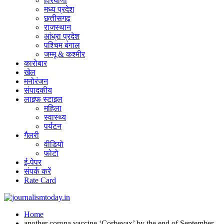
हरियाणा
मध्य प्रदेश
छत्तीसगढ़
राजस्थान
आंध्रा प्रदेश
पश्चिम बंगाल
जम्मू & कश्मीर
कारोबार
खेल
मनोरंजन
संपादकीय
लाइफ स्टाइल
महिला
स्वास्थ्य
पर्यटन
गैलरी
वीडियो
फोटो
ई-पेपर
संपर्क करें
Rate Card
Home
another corona vaccine ‘Corbevax’ by the end of September