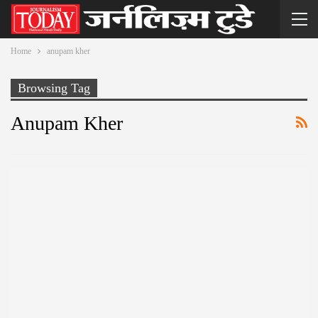
Home
anupam kher
Browsing Tag
Anupam Kher