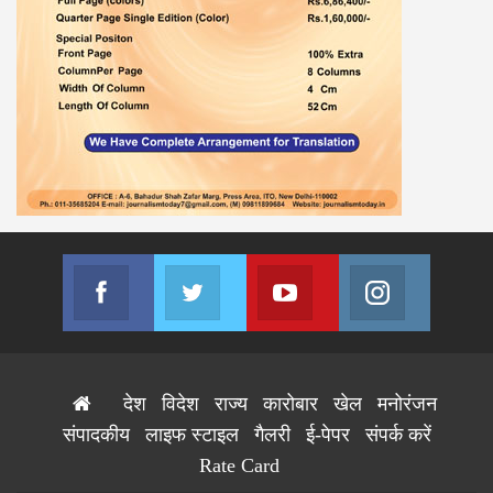
Facebook
Twitter
Youtube
Instagram
Join us on Facebook
Join us on Twitter
Join us on Youtube
Join us on
देश
विदेश
राज्य
कारोबार
खेल
मनोरंजन
संपादकीय
लाइफ स्टाइल
गैलरी
ई-पेपर
संपर्क करें
Rate Card