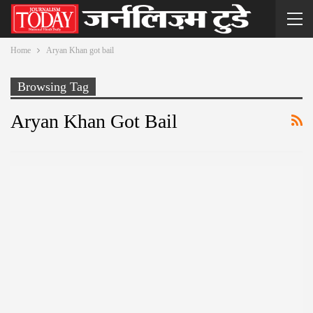
Home
Aryan Khan got bail
Browsing Tag
Aryan Khan Got Bail