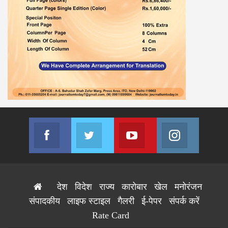
Facebook
Twitter
Youtube
Instagram
Join us on Facebook
Join us on Twitter
Join us on Youtube
Join us on
देश
विदेश
राज्य
कारोबार
खेल
मनोरंजन
संपादकीय
लाइफ स्टाइल
गैलरी
ई-पेपर
संपर्क करें
Rate Card