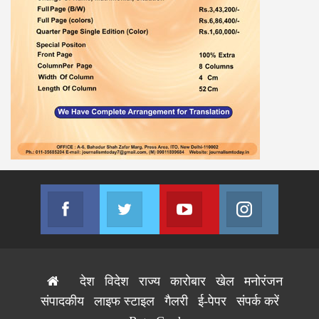
Facebook
Twitter
Youtube
Instagram
Join us on Facebook
Join us on Twitter
Join us on Youtube
Join us on
देश
विदेश
राज्य
कारोबार
खेल
मनोरंजन
संपादकीय
लाइफ स्टाइल
गैलरी
ई-पेपर
संपर्क करें