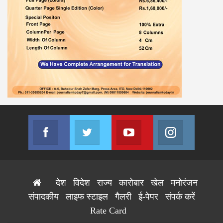
Facebook
Twitter
Youtube
Instagram
Join us on Facebook
Join us on Twitter
Join us on Youtube
Join us on
देश
विदेश
राज्य
कारोबार
खेल
मनोरंजन
संपादकीय
लाइफ स्टाइल
गैलरी
ई-पेपर
संपर्क करें
Rate Card