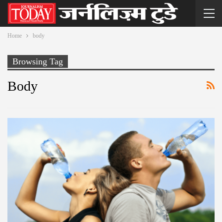
Home
body
Browsing Tag
Body