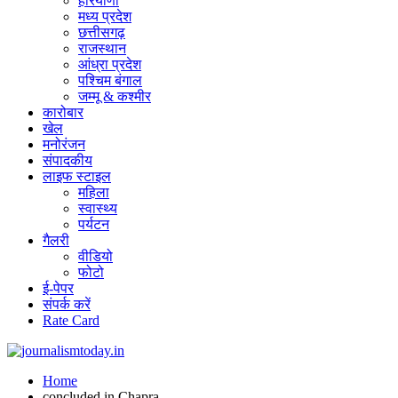
हरियाणा
मध्य प्रदेश
छत्तीसगढ़
राजस्थान
आंध्रा प्रदेश
पश्चिम बंगाल
जम्मू & कश्मीर
कारोबार
खेल
मनोरंजन
संपादकीय
लाइफ स्टाइल
महिला
स्वास्थ्य
पर्यटन
गैलरी
वीडियो
फोटो
ई-पेपर
संपर्क करें
Rate Card
Home
concluded in Chapra.