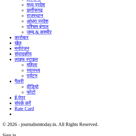
मध्य प्रदेश
छत्तीसगढ़
राजस्थान
आंध्रा प्रदेश
पश्चिम बंगाल
जम्मू & कश्मीर
कारोबार
खेल
मनोरंजन
संपादकीय
लाइफ स्टाइल
महिला
स्वास्थ्य
पर्यटन
गैलरी
वीडियो
फोटो
ई-पेपर
संपर्क करें
Rate Card
© 2026 - journalismtoday.in. All Rights Reserved.
Sign in