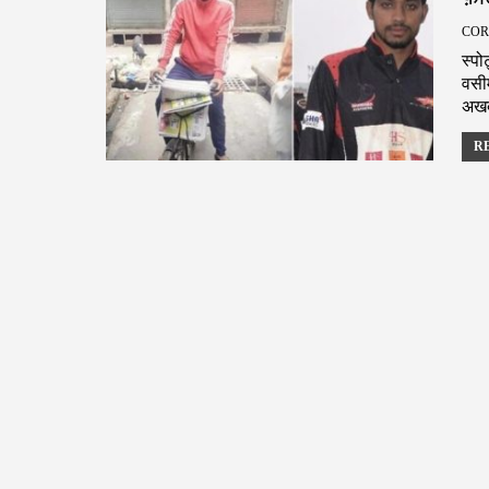
स्पो
वसी
अखबा
RE