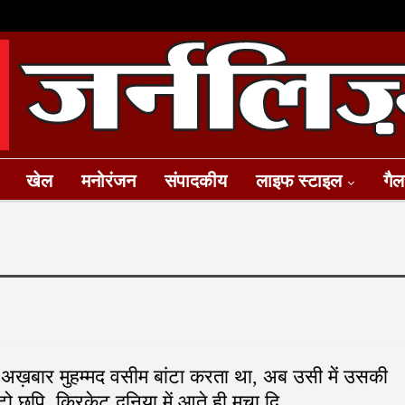
खेल
मनोरंजन
संपादकीय
लाइफ स्टाइल
गैल
 अख़बार मुहम्मद वसीम बांटा करता था, अब उसी में उसकी
टो छपि, क्रिकेट दुनिया में आते ही मचा दि…