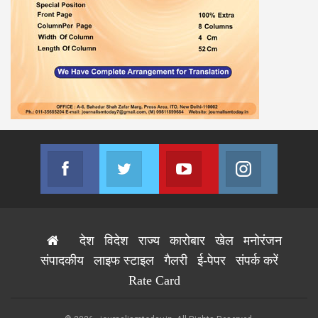
Facebook
Twitter
Youtube
Instagram
Join us on Facebook
Join us on Twitter
Join us on Youtube
Join us on
देश
विदेश
राज्य
कारोबार
खेल
मनोरंजन
संपादकीय
लाइफ स्टाइल
गैलरी
ई-पेपर
संपर्क करें
Rate Card