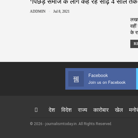
‘पिछड़े समाज के लोग कह रहे साढ़े 4 साल तक
ADDMIN
Jul 8, 2021
लखनऊ
वहीं
के र
RE
Facebook
Join us on Facebook
देश
विदेश
राज्य
कारोबार
खेल
मनो
© 2026 - journalismtoday.in. All Rights Reserved.