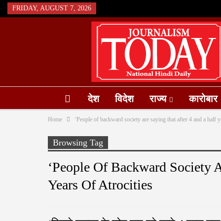
FRIDAY, AUGUST 7, 2026
देश
विदेश
राज्य
कारोबार
Home
‘People of backward society are saying that after 4 and a half ye
Browsing Tag
‘People Of Backward Society A
Years Of Atrocities