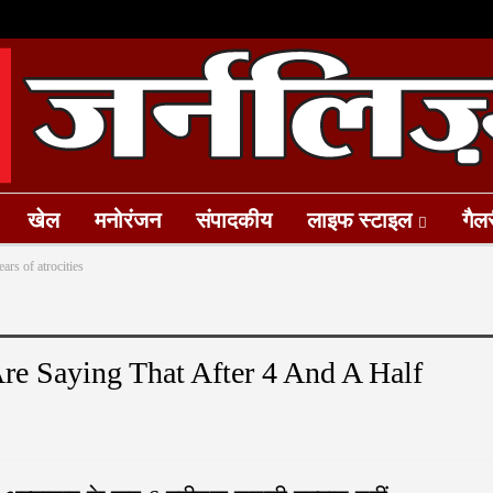
खेल
मनोरंजन
संपादकीय
लाइफ स्टाइल
गैल
ars of atrocities
re Saying That After 4 And A Half