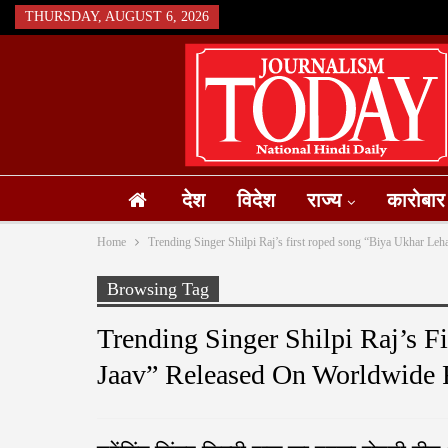
THURSDAY, AUGUST 6, 2026
देश
विदेश
राज्य
कारोबार
Home
Trending Singer Shilpi Raj’s first roped song “Biya Ukhar Le
Browsing Tag
Trending Singer Shilpi Raj’s 
Jaav” Released On Worldwide 