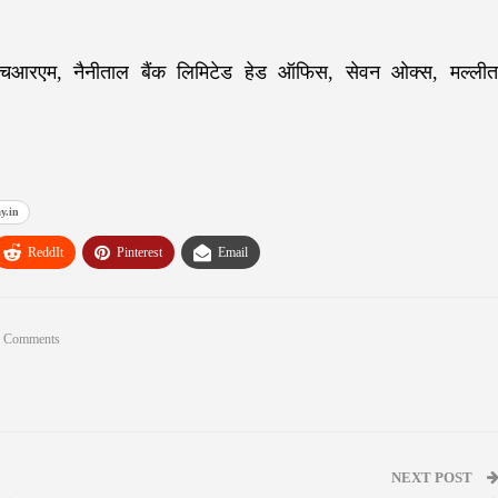
ंट एचआरएम, नैनीताल बैंक लिमिटेड हेड ऑफिस, सेवन ओक्स, मल्लीत
y.in
ReddIt
Pinterest
Email
 Comments
NEXT POST