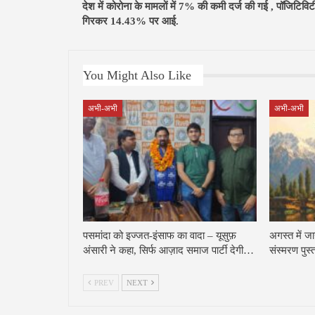
देश में कोरोना के मामलों में 7% की कमी दर्ज की गई , पॉजिटिविट
गिरकर 14.43% पर आई.
You Might Also Like
अभी-अभी
अभी-अभी
पसमांदा को इज्जत-इंसाफ का वादा – यूसुफ़
अगस्त में ज
अंसारी ने कहा, सिर्फ आज़ाद समाज पार्टी देगी…
संस्मरण पु
PREV
NEXT