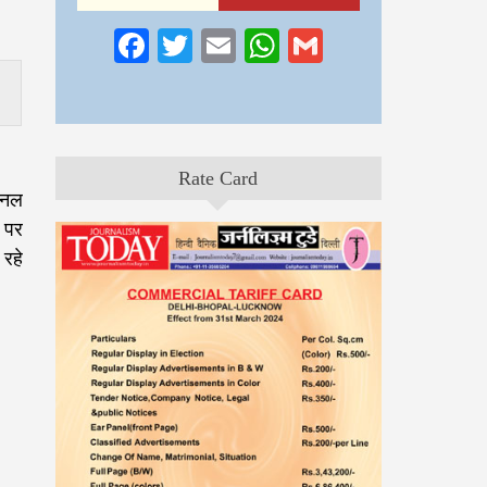
Facebook
Twitter
Email
WhatsApp
Gmail
Rate Card
सनल
 पर
रहे