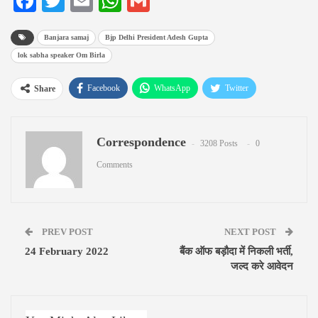
Facebook
Twitter
Email
WhatsApp
Gmail
Banjara samaj
Bjp Delhi President Adesh Gupta
lok sabha speaker Om Birla
Facebook
WhatsApp
Twitter
Share
Google+
ReddIt
Pinterest
Correspondence
Email
3208 Posts
0
Comments
PREV POST
NEXT POST
24 February 2022
बैंक ऑफ बड़ौदा में निकली भर्ती,
जल्द करे आवेदन