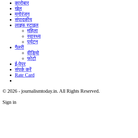
कारोबार
खेल
मनोरंजन
संपादकीय
लाइफ स्टाइल
महिला
स्वास्थ्य
पर्यटन
गैलरी
वीडियो
फोटो
ई-पेपर
संपर्क करें
Rate Card
© 2026 - journalismtoday.in. All Rights Reserved.
Sign in