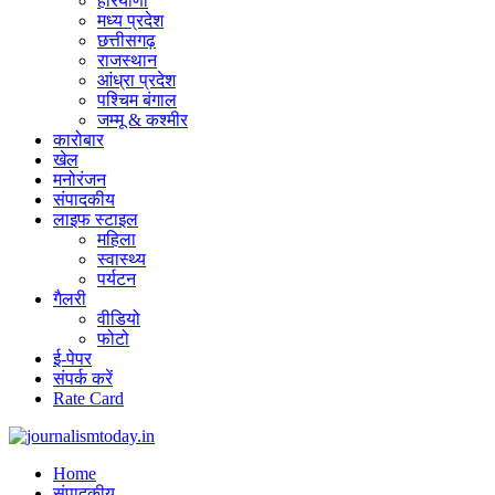
हरियाणा
मध्य प्रदेश
छत्तीसगढ़
राजस्थान
आंध्रा प्रदेश
पश्चिम बंगाल
जम्मू & कश्मीर
कारोबार
खेल
मनोरंजन
संपादकीय
लाइफ स्टाइल
महिला
स्वास्थ्य
पर्यटन
गैलरी
वीडियो
फोटो
ई-पेपर
संपर्क करें
Rate Card
Home
संपादकीय