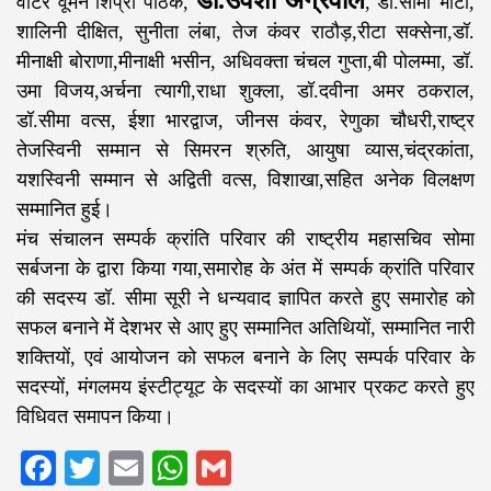
डॉ.उर्वशी अग्रवाल
वाटर वूमेन शिप्रा पाठक,
, डॉ.सीमा भाटी,
शालिनी दीक्षित, सुनीता लंबा, तेज कंवर राठौड़,रीटा सक्सेना,डॉ.
मीनाक्षी बोराणा,मीनाक्षी भसीन, अधिवक्ता चंचल गुप्ता,बी पोलम्मा, डॉ.
उमा विजय,अर्चना त्यागी,राधा शुक्ला, डॉ.दवीना अमर ठकराल,
डॉ.सीमा वत्स, ईशा भारद्वाज, जीनस कंवर, रेणुका चौधरी,राष्ट्र
तेजस्विनी सम्मान से सिमरन श्रुति, आयुषा व्यास,चंद्रकांता,
यशस्विनी सम्मान से अद्विती वत्स, विशाखा,सहित अनेक विलक्षण
सम्मानित हुई।
मंच संचालन सम्पर्क क्रांति परिवार की राष्ट्रीय महासचिव सोमा
सर्बजना के द्वारा किया गया,समारोह के अंत में सम्पर्क क्रांति परिवार
की सदस्य डॉ. सीमा सूरी ने धन्यवाद ज्ञापित करते हुए समारोह को
सफल बनाने में देशभर से आए हुए सम्मानित अतिथियों, सम्मानित नारी
शक्तियों, एवं आयोजन को सफल बनाने के लिए सम्पर्क परिवार के
सदस्यों, मंगलमय इंस्टीट्यूट के सदस्यों का आभार प्रकट करते हुए
विधिवत समापन किया।
Facebook
Twitter
Email
WhatsApp
Gmail