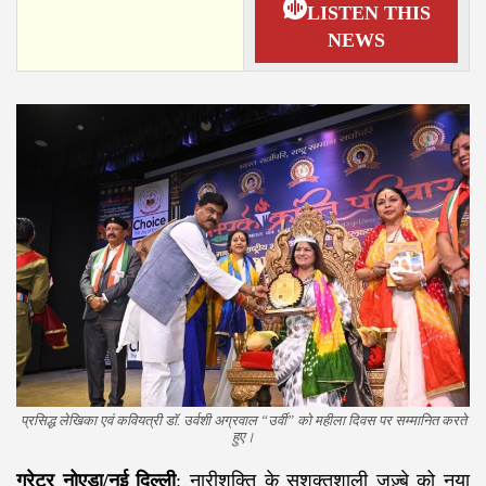
LISTEN THIS
NEWS
प्रसिद्ध लेखिका एवं कवियत्री डॉ. उर्वशी अग्रवाल “उर्वी” को महीला दिवस पर सम्मानित करते
हुए।
ग्रेटर नोएडा/नई दिल्ली
: नारीशक्ति के सशक्तशाली जज़्बे को नया