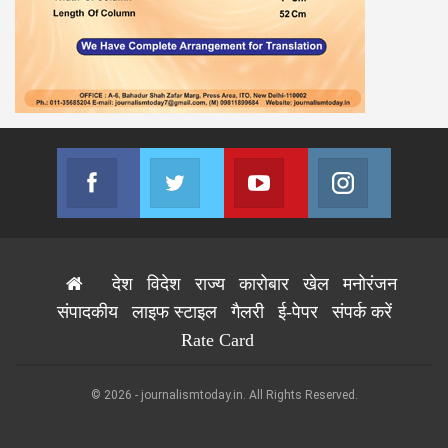
Facebook
Twitter
Youtube
Instagram
Join us on Facebook
Join us on Twitter
Join us on Youtube
Join us on
देश
विदेश
राज्य
कारोबार
खेल
मनोरंजन
संपादकीय
लाइफ स्टाइल
गैलरी
ई-पेपर
संपर्क करें
Rate Card
© 2026 - journalismtoday.in. All Rights Reserved.