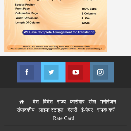
Facebook
Twitter
Youtube
Instagram
Join us on Facebook
Join us on Twitter
Join us on Youtube
Join us on
देश
विदेश
राज्य
कारोबार
खेल
मनोरंजन
संपादकीय
लाइफ स्टाइल
गैलरी
ई-पेपर
संपर्क करें
Rate Card