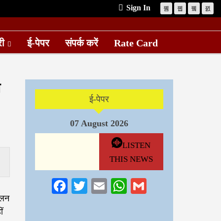
Sign In
री
ई-पेपर
संपर्क करें
Rate Card
न
ई-पेपर
07 August 2026
LISTEN
THIS NEWS
Facebook
Twitter
Email
WhatsApp
Gmail
ोलन
ं