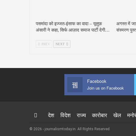
पसमांदा को इज्जत-इंसाफ का वादा – यूसुफ़
अगस्त में ज
अंसारी ने कहा, सिर्फ आज़ाद समाज पार्टी देगी…
संस्मरण पु
PREV
NEXT
Facebook
Join us on Facebook
देश
विदेश
राज्य
कारोबार
खेल
मनो
© 2026 - journalismtoday.in. All Rights Reserved.