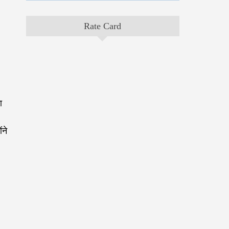
Rate Card
ा
ंने