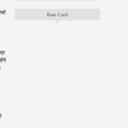
फों
Rate Card
द्र
ोंने
।
ी