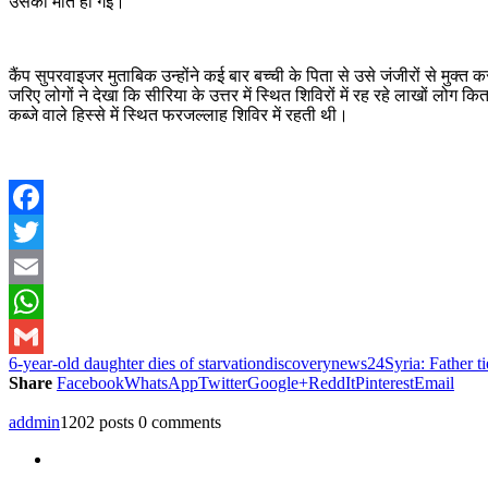
उसकी मौत हो गई।
कैंप सुपरवाइजर मुताबिक उन्होंने कई बार बच्ची के पिता से उसे जंजीरों से मुक
जरिए लोगों ने देखा कि सीरिया के उत्तर में स्थित शिविरों में रह रहे लाखों ल
कब्जे वाले हिस्से में स्थित फरजल्लाह शिविर में रहती थी।
Facebook
Twitter
Email
WhatsApp
6-year-old daughter dies of starvation
discoverynews24
Syria: Father t
Gmail
Share
Facebook
WhatsApp
Twitter
Google+
ReddIt
Pinterest
Email
addmin
1202 posts
0 comments