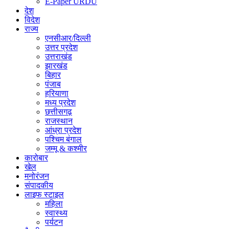
E-Paper URDU
देश
विदेश
राज्य
एनसीआर/दिल्ली
उत्तर प्रदेश
उत्तराखंड
झारखंड
बिहार
पंजाब
हरियाणा
मध्य प्रदेश
छत्तीसगढ़
राजस्थान
आंध्रा प्रदेश
पश्चिम बंगाल
जम्मू & कश्मीर
कारोबार
खेल
मनोरंजन
संपादकीय
लाइफ स्टाइल
महिला
स्वास्थ्य
पर्यटन