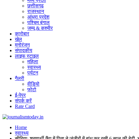
मध्य प्रदेश
छत्तीसगढ़
राजस्थान
आंध्रा प्रदेश
पश्चिम बंगाल
जम्मू & कश्मीर
कारोबार
खेल
मनोरंजन
संपादकीय
लाइफ स्टाइल
महिला
स्वास्थ्य
पर्यटन
गैलरी
वीडियो
फोटो
ई-पेपर
संपर्क करें
Rate Card
Home
स्वास्थ्य
सीरियाः शरणार्थी कैंप में पिता ने जंजीरों में बांध कर रखी 6 साल की बेटी, 