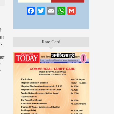
Facebook
Twitter
Email
WhatsApp
Gmail
े
वार
Rate Card
पर
गया
ो
े