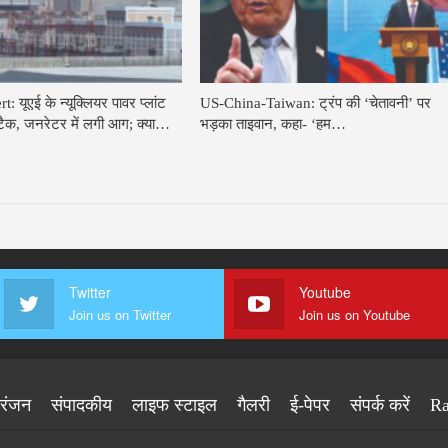
: यूएई के न्यूक्लियर पावर प्लांट
US-China-Taiwan: ट्रंप की ‘चेतावनी’ पर
टैक, जनरेटर में लगी आग; क्या…
भड़का ताइवान, कहा- ‘हम…
Twitter
Youtube
Join us on Twitter
Join us on Youtube
ोरंजन
संपादकीय
लाइफ स्टाइल
गैलरी
ई-पेपर
संपर्क करें
Ra