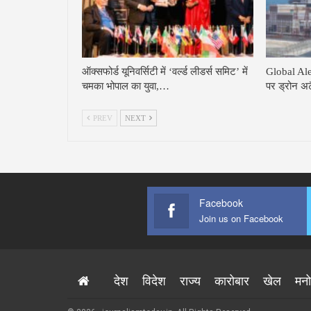
ऑक्सफोर्ड यूनिवर्सिटी में ‘वर्ल्ड लीडर्स समिट’ में
Global Alert
चमका भोपाल का युवा,…
पर ड्रोन अ
PREV
NEXT
Facebook
Join us on Facebook
देश
विदेश
राज्य
कारोबार
खेल
मन