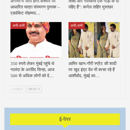
अगस्त में जारी होगी कश्मीर पर
शिक्षा और नैतिकता एक गाड़ी के दो
आधारित यात्रा संस्मरण पुस्तक –
पहिए हैं”: कर्नल ताहिर मुस्तफ़ा
एडवोकेट मोहम्मद…
अभी-अभी
अभी-अभी
350 रुपये लेकर मुंबई पहुंचे थे
आमिर खान-गौरी स्प्रैट की शादी
नालंदा के अरविंद सिन्हा, आज
पर खुद इंद्र देव भी बरसा रहे हैं
500 से अधिक लोगों को दे…
आशीर्वाद, मुंबई का…
PREV
NEXT
ई-पेपर