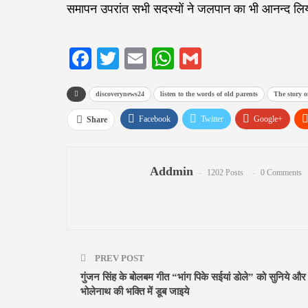
समापन उपरांत सभी सदस्यों ने जलपान का भी आनन्द लि
Facebook
Twitter
Email
WhatsApp
Gmail
discoverynews24
listen to the words of old parents
The story o
Facebook
Twitter
Google+
Share
Addmin
1202 Posts
0 Comments
PREV POST
गुंजन सिंह के बोलबम गीत “भांग पिके सईयां डोले” को सुनिये और 
भोलेनाथ की भक्ति में डूब जाइये