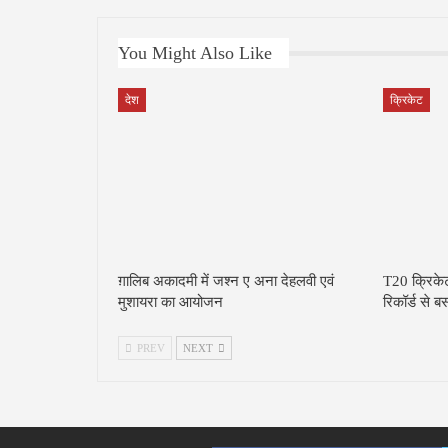
You Might Also Like
देश
क्रिकेट
ग़ालिब अकादमी में जश्न ए अना देहलवी एवं
T20 क्रिकेट म
मुशायरा का आयोजन
रिकॉर्ड से
PREV
NEXT