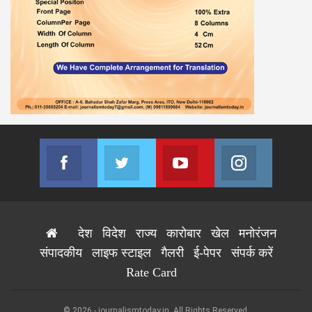
Facebook
Twitter
Youtube
Instagram
Join us on Facebook
Join us on Twitter
Join us on Youtube
Join us on
देश
विदेश
राज्य
कारोबार
खेल
मनोरंजन
संपादकीय
लाइफ स्टाइल
गैलरी
ई-पेपर
संपर्क करें
Rate Card
© 2026 - journalismtoday.in. All Rights Reserved.