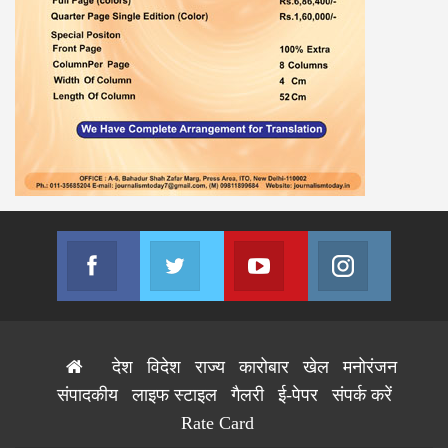
Facebook
Twitter
Youtube
Instagram
Join us on Facebook
Join us on Twitter
Join us on Youtube
Join us on
देश
विदेश
राज्य
कारोबार
खेल
मनोरंजन
संपादकीय
लाइफ स्टाइल
गैलरी
ई-पेपर
संपर्क करें
Rate Card