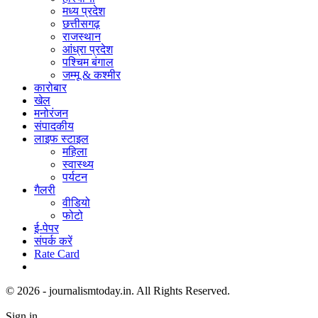
मध्य प्रदेश
छत्तीसगढ़
राजस्थान
आंध्रा प्रदेश
पश्चिम बंगाल
जम्मू & कश्मीर
कारोबार
खेल
मनोरंजन
संपादकीय
लाइफ स्टाइल
महिला
स्वास्थ्य
पर्यटन
गैलरी
वीडियो
फोटो
ई-पेपर
संपर्क करें
Rate Card
© 2026 - journalismtoday.in. All Rights Reserved.
Sign in