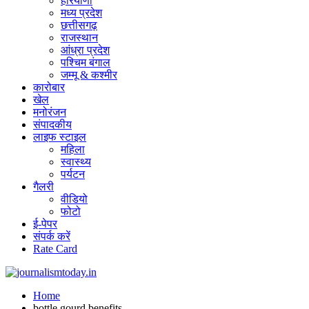
हरियाणा
मध्य प्रदेश
छत्तीसगढ़
राजस्थान
आंध्रा प्रदेश
पश्चिम बंगाल
जम्मू & कश्मीर
कारोबार
खेल
मनोरंजन
संपादकीय
लाइफ स्टाइल
महिला
स्वास्थ्य
पर्यटन
गैलरी
वीडियो
फोटो
ई-पेपर
संपर्क करें
Rate Card
Home
bottle gourd benefits