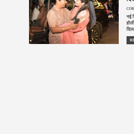
नई द
होली
दिल
RE