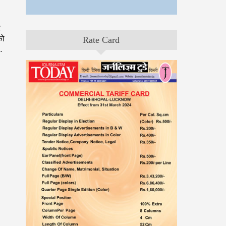
र
को
Rate Card
…