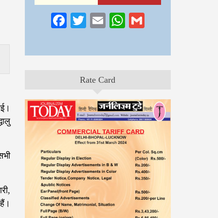
Facebook
Twitter
Email
WhatsApp
Gmail
Rate Card
 गई।
ालु
सभी
ारी,
ैं।