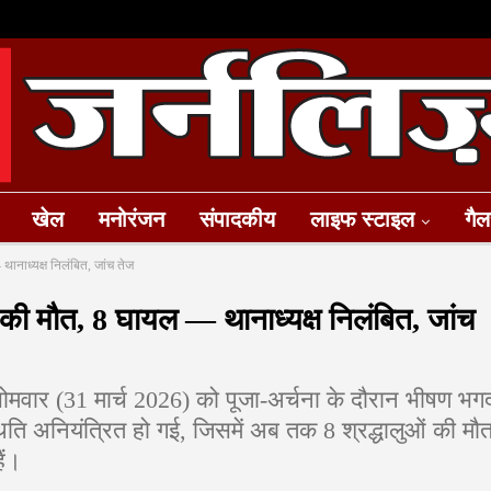
खेल
मनोरंजन
संपादकीय
लाइफ स्टाइल
गैल
थानाध्यक्ष निलंबित, जांच तेज
ओं की मौत, 8 घायल — थानाध्यक्ष निलंबित, जांच
ं सोमवार (31 मार्च 2026) को पूजा-अर्चना के दौरान भीषण भग
 अनियंत्रित हो गई, जिसमें अब तक 8 श्रद्धालुओं की मौ
ैं।