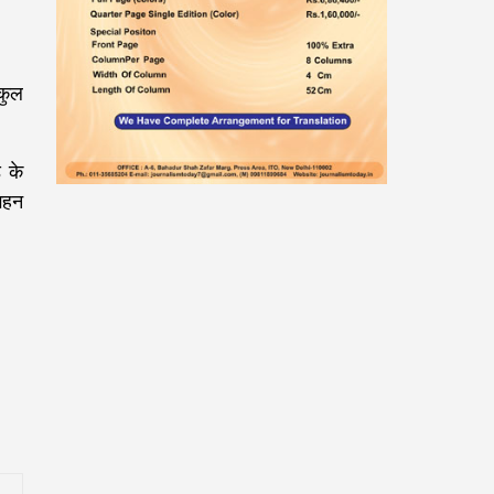
कुल
़ के
गहन