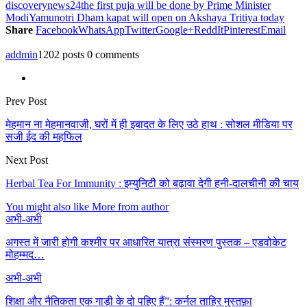
discoverynews24
the first puja will be done by Prime Minister
Gmail
Modi
Yamunotri Dham kapat will open on Akshaya Tritiya today
Share
Facebook
WhatsApp
Twitter
Google+
ReddIt
Pinterest
Email
addmin
1202 posts
0 comments
Prev Post
मेहमान ना मेहमानवाजी, घरों में ही इबादत के लिए उठे हाथ : सोशल मीडिया पर
सजी ईद की महफिल
Next Post
Herbal Tea For Immunity : इम्युनिटी को बढ़ावा देगी हनी-दालचीनी की चाय
You might also like
More from author
अभी-अभी
अगस्त में जारी होगी कश्मीर पर आधारित यात्रा संस्मरण पुस्तक – एडवोकेट
मोहम्मद…
अभी-अभी
शिक्षा और नैतिकता एक गाड़ी के दो पहिए हैं”: कर्नल ताहिर मुस्तफ़ा