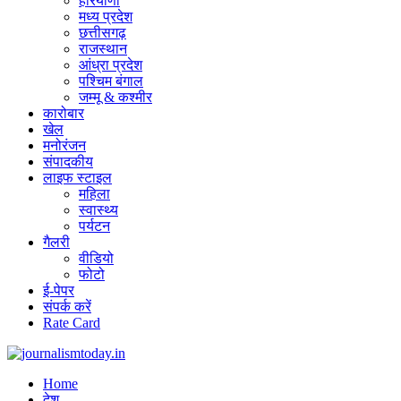
हरियाणा
मध्य प्रदेश
छत्तीसगढ़
राजस्थान
आंध्रा प्रदेश
पश्चिम बंगाल
जम्मू & कश्मीर
कारोबार
खेल
मनोरंजन
संपादकीय
लाइफ स्टाइल
महिला
स्वास्थ्य
पर्यटन
गैलरी
वीडियो
फोटो
ई-पेपर
संपर्क करें
Rate Card
Home
देश