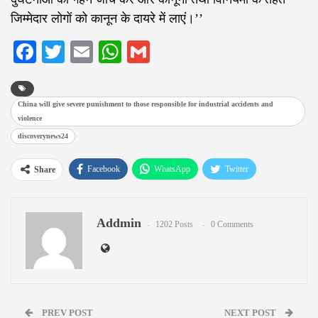
जिम्मेदार लोगों को कानून के दायरे में लाएं।’’
Facebook
Twitter
Email
WhatsApp
Gmail
China will give severe punishment to those responsible for industrial accidents and
violence
discoverynews24
Facebook
WhatsApp
Twitter
Share
Google+
ReddIt
Pinterest
Addmin
Email
1202 Posts
0 Comments
PREV POST
NEXT POST