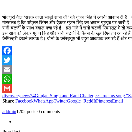
भोजपुरी गीत ‘सरक जाता साड़ी राजा जी’ को गुंजन सिंह ने अपनी आवाज दी है। बीक
गौरतलब है कि पॉपुलर सिंगर और ऐक्टर गुंजन सिंह का धमाल यूट्यूब पर जारी है। 
रानी चटर्जी के साथ बवाल मचा रहे है। इस गाने में रानी चटर्जी स्विमसूट में तो
इस सांग को लेकर गुंजन सिंह और रानी चटर्जी के फैन्स के खूब रिएक्शन आ रहे है
केमिस्ट्री देखने लायक है। दोनो के कॉस्ट्यूम भी बहुत आकर्षक लग रहे हैं और यह
Facebook
Twitter
Email
WhatsApp
discoverynews24
Gunjan Singh and Rani Chatterjee's ruckus song "Sar
Gmail
Share
Facebook
WhatsApp
Twitter
Google+
ReddIt
Pinterest
Email
addmin
1202 posts
0 comments
Prev Post