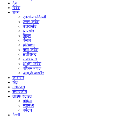
देश
विदेश
राज्य
एनसीआर/दिल्ली
उत्तर प्रदेश
उत्तराखंड
झारखंड
बिहार
पंजाब
हरियाणा
मध्य प्रदेश
छत्तीसगढ़
राजस्थान
आंध्रा प्रदेश
पश्चिम बंगाल
जम्मू & कश्मीर
कारोबार
खेल
मनोरंजन
संपादकीय
लाइफ स्टाइल
महिला
स्वास्थ्य
पर्यटन
गैलरी