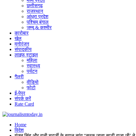
मध्य प्रदेश
छत्तीसगढ़
राजस्थान
आंध्रा प्रदेश
पश्चिम बंगाल
जम्मू & कश्मीर
कारोबार
खेल
मनोरंजन
संपादकीय
लाइफ स्टाइल
महिला
स्वास्थ्य
पर्यटन
गैलरी
वीडियो
फोटो
ई-पेपर
संपर्क करें
Rate Card
Home
विदेश
गुंजन सिंह और रानी चटर्जी के बवाल सांग “सरक जाता साड़ी राजा जी’ ने 