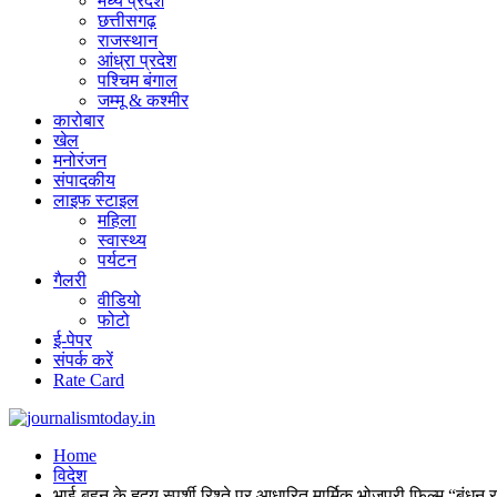
मध्य प्रदेश
छत्तीसगढ़
राजस्थान
आंध्रा प्रदेश
पश्चिम बंगाल
जम्मू & कश्मीर
कारोबार
खेल
मनोरंजन
संपादकीय
लाइफ स्टाइल
महिला
स्वास्थ्य
पर्यटन
गैलरी
वीडियो
फोटो
ई-पेपर
संपर्क करें
Rate Card
Home
विदेश
भाई-बहन के हृदय स्पर्शी रिश्ते पर आधारित मार्मिक भोजपुरी फिल्म “बंधन र