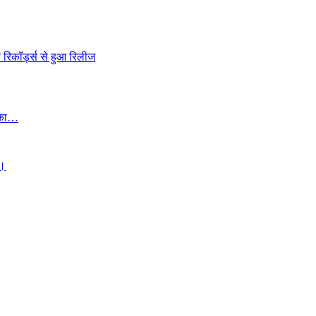
 रिकॉर्ड्स से हुआ रिलीज
ई का…
 ।