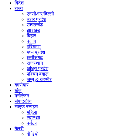
विदेश
राज्य
एनसीआर/दिल्ली
उत्तर प्रदेश
उत्तराखंड
झारखंड
बिहार
पंजाब
हरियाणा
मध्य प्रदेश
छत्तीसगढ़
राजस्थान
आंध्रा प्रदेश
पश्चिम बंगाल
जम्मू & कश्मीर
कारोबार
खेल
मनोरंजन
संपादकीय
लाइफ स्टाइल
महिला
स्वास्थ्य
पर्यटन
गैलरी
वीडियो